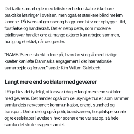
Det tætte samarbejde med lettiske enheder skabte ikke bare
praktiske løsninger i øvelsen, men også et stærkere bånd mellem
landene. På tværs af grænser og baggrunde blev der opbygget tillid,
forståelse og handlekraft. Det er netop dette, som moderne
totalforsvar handler om; at mange aktører kan arbejde sammen,
hurtigt og effektivt, når det gælder.
"NAMEJS er et stærkt billede på, hvordan vi også med frivillige
kræfter kan løfte Danmarks engagement i det internationale
samarbejde og forsvar," sagde Kim Willum Guldbech.
Langt mere end soldater med geværer
I Riga blev det tydeligt, at forsvar i dag er langt mere end soldater
med geværer. Det handler også om de usynlige trusler, som rammer
samfundets nervebaner: kommunikation, energi, sundhed og
transport. Derfor deltog også politi, brandvæsen, hospitalspersonale
og teleselskaber i øvelsen, hvor scenarierne var sat op, så hele
samfundet skulle reagere samlet.