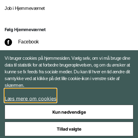
Job i Hjemmeværnet
Følg Hjemmeværnet
Facebook
Instagram
Vi bruger cookies på hjemmesiden. Vælg selv, om vi må bruge dine
data til statistik for at forbedre brugeroplevelsen, og om du ønsker at
kunne se fx feeds fra sociale medier. Du kan til hver en tid ændre dit
LinkedIn
samtykke ved at klikke på det lille cookie-ikon i venstre side af
skærmen.
X
Læs mere om cookies
Kun nødvendige
Tillad valgte