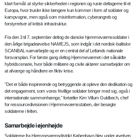
klart formål: at styrke sikkerheden i regionen og ruste deltagerne til et
Europa, hvor trusler ikke længere kun kommer i form af soldater og
kampvogne, men også som misinformation, cyberangreb og
forstyrrelser af kritisk infrastruktur.
Fra den 3 til 7. september deltog de danske hjemmeværnssoldater i
den årlige brigadeøvelse NAMEJS, som indgår i det nordisk-baltiske
SCANBAL-samarbejde og er en central del af Letlands nationale
forsvarsplan. For første gang deltog Hjemmeværnet i det såkaldte
hybridscenarie, hvor både militære og civile aktører samarbejder om
at afværge og håndtere en fiktiv krise.
"Det er både inspirerende og betryggende at opleve den dedikation og
det engagement, som vores frivillige soldater bringer med sig, også i
internationale sammenhænge," fortæller Kim Villum Guldbech, chef
for ressourcedivisionen i Hjemmeværnsstaben, der besøgte
soldaterne i felten.
Samarbejde i øjenhøjde
Soldaterne fra Hjemmeværnsdistrikt København blev under øvelsen