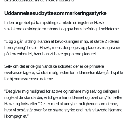
Uddannelsesudbytte som markeringsstyrke
Inden angrebet på kampstilling samlede delingsfører Hawk
soldaterne omkring terrænbordet og gav hans befaling til soldaterne.
”1 og 3 går i stilling i kanten af bevoksningen mhp. at støtte 2 i deres
fremrykning” befaler Hawk, mens der peges og placeres magasiner
på terrænbordet, hvor han vil have grupperne placeret.
Selv om det er de grønlandske soldater, der er de primære
øvelsesdeltagere, så skal muligheden for uddannelse ikke gå til spilde
for hjemmeværnssoldaterne.
”Det giver mig mulighed for at øve og rutinere mig selv og delingen i
nogle af de standarder, vi tidligere har uddannet og øvet os i,” fortæller
Hawk og fortsætter ”Det er med at udnytte muligheder som denne,
hvor vi også står over for en større styrke end, hvis vi øvede hjemme
i kompagniet.”