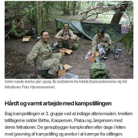
Inden næste øvelse går i gang, får soldaterne fra Arktisk Basisuddannelse sig lidt
feltrationer. Foto: Hjemmeværnet.
Hårdt og varmt arbejde med kampstillingen
Bag kampstillingen er 3. gruppe ved at indtage aftensmaden. Imellem
teltflagerne sidder Birthe, Kaspersen, Platou og Jørgensen med
deres feltrationer. De genopbygger kampkraften efter dage i felten
med gravning af kampstilling og øvelse i at kæmpe fra stillingen.