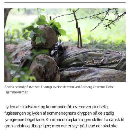
Arktisk soldat på øvelse i Hvorup øvelsesterræn ved Aalborg kaserne. Foto:
Hjemmeværnet
Lyden af skudsalver og kommandoråb overdøver pludseligt
fuglesangen og lyden af sommerregnens dryppen på de stadig
lysegrønne bøgeblade. Kommandoforplantningen skifter fra dansk til
grønlandsk og tilbage igen; men der er styr på, hvad der skal ske.