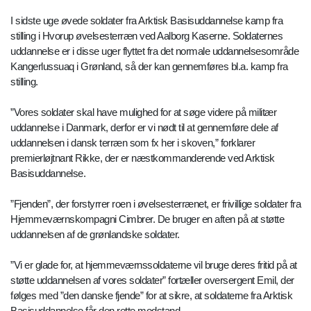
I sidste uge øvede soldater fra Arktisk Basisuddannelse kamp fra
stilling i Hvorup øvelsesterræn ved Aalborg Kaserne. Soldaternes
uddannelse er i disse uger flyttet fra det normale uddannelsesområde
Kangerlussuaq i Grønland, så der kan gennemføres bl.a. kamp fra
stilling.
”Vores soldater skal have mulighed for at søge videre på militær
uddannelse i Danmark, derfor er vi nødt til at gennemføre dele af
uddannelsen i dansk terræn som fx her i skoven,” forklarer
premierløjtnant Rikke, der er næstkommanderende ved Arktisk
Basisuddannelse.
”Fjenden”, der forstyrrer roen i øvelsesterrænet, er frivillige soldater fra
Hjemmeværnskompagni Cimbrer. De bruger en aften på at støtte
uddannelsen af de grønlandske soldater.
”Vi er glade for, at hjemmeværnssoldaterne vil bruge deres fritid på at
støtte uddannelsen af vores soldater” fortæller oversergent Emil, der
følges med ”den danske fjende” for at sikre, at soldaterne fra Arktisk
Basisuddannelse får den rette modstand.