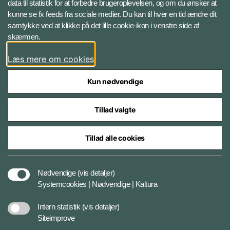
data til statistik for at forbedre brugeroplevelsen, og om du ønsker at
kunne se fx feeds fra sociale medier. Du kan til hver en tid ændre dit
LinkedIn
samtykke ved at klikke på det lille cookie-ikon i venstre side af
skærmen.
X
Læs mere om cookies
Kun nødvendige
Tillad valgte
Styrelser og myndigheder under Forsvarsministeriet
Tillad alle cookies
Databeskyttelse
Nødvendige
(vis detaljer)
Systemcookies | Nødvendige | Kaltura
Cookiepolitik
Intern statistik
(vis detaljer)
Siteimprove