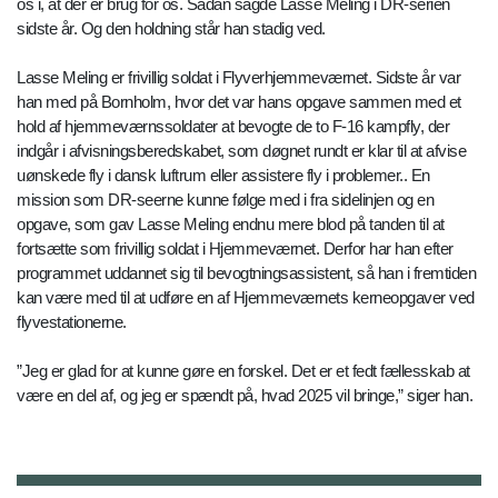
os i, at der er brug for os. Sådan sagde Lasse Meling i DR-serien
sidste år. Og den holdning står han stadig ved.
Lasse Meling er frivillig soldat i Flyverhjemmeværnet. Sidste år var
han med på Bornholm, hvor det var hans opgave sammen med et
hold af hjemmeværnssoldater at bevogte de to F-16 kampfly, der
indgår i afvisningsberedskabet, som døgnet rundt er klar til at afvise
uønskede fly i dansk luftrum eller assistere fly i problemer.. En
mission som DR-seerne kunne følge med i fra sidelinjen og en
opgave, som gav Lasse Meling endnu mere blod på tanden til at
fortsætte som frivillig soldat i Hjemmeværnet. Derfor har han efter
programmet uddannet sig til bevogtningsassistent, så han i fremtiden
kan være med til at udføre en af Hjemmeværnets kerneopgaver ved
flyvestationerne.
”Jeg er glad for at kunne gøre en forskel. Det er et fedt fællesskab at
være en del af, og jeg er spændt på, hvad 2025 vil bringe,” siger han.