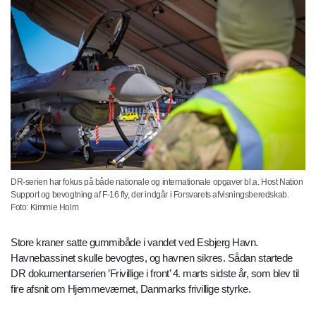
DR-serien har fokus på både nationale og internationale opgaver bl.a. Host Nation
Support og bevogtning af F-16 fly, der indgår i Forsvarets afvisningsberedskab.
Foto: Kimmie Holm
Store kraner satte gummibåde i vandet ved Esbjerg Havn.
Havnebassinet skulle bevogtes, og havnen sikres. Sådan startede
DR dokumentarserien ’Frivillige i front’ 4. marts sidste år, som blev til
fire afsnit om Hjemmeværnet, Danmarks frivillige styrke.