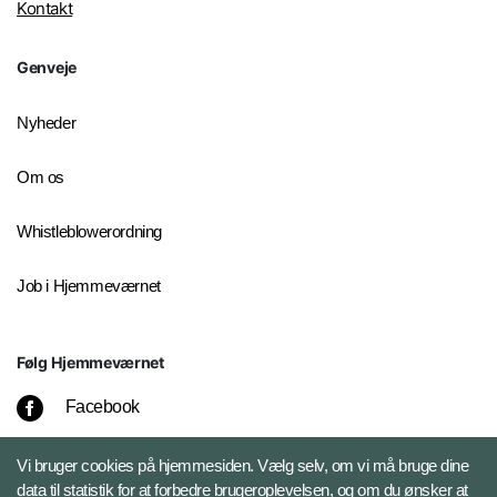
Kontakt
Genveje
Nyheder
Om os
Whistleblowerordning
Job i Hjemmeværnet
Følg Hjemmeværnet
Facebook
Instagram
Vi bruger cookies på hjemmesiden. Vælg selv, om vi må bruge dine
data til statistik for at forbedre brugeroplevelsen, og om du ønsker at