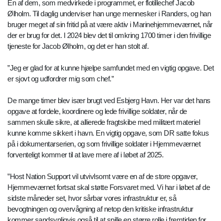
En af dem, som medvirkede i programmet, er flotillechef Jacob
Ølholm. Til daglig underviser han unge mennesker i Randers, og han
bruger meget af sin fritid på at være aktiv i Marinehjemmeværnet, når
der er brug for det. I 2024 blev det til omkring 1700 timer i den frivillige
tjeneste for Jacob Ølholm, og det er han stolt af.
”Jeg er glad for at kunne hjælpe samfundet med en vigtig opgave. Det
er sjovt og udfordrer mig som chef.”
De mange timer blev især brugt ved Esbjerg Havn. Her var det hans
opgave at fordele, koordinere og lede frivillige soldater, når de
sammen skulle sikre, at allierede fragtskibe med militært materiel
kunne komme sikkert i havn. En vigtig opgave, som DR satte fokus
på i dokumentarserien, og som frivillige soldater i Hjemmeværnet
forventeligt kommer til at lave mere af i løbet af 2025.
”Host Nation Support vil utvivlsomt være en af de store opgaver,
Hjemmeværnet fortsat skal støtte Forsvaret med. Vi har i løbet af de
sidste måneder set, hvor sårbar vores infrastruktur er, så
bevogtningen og overvågning af netop den kritiske infrastruktur
kommer sandsynligvis også til at spille en større rolle i fremtiden for