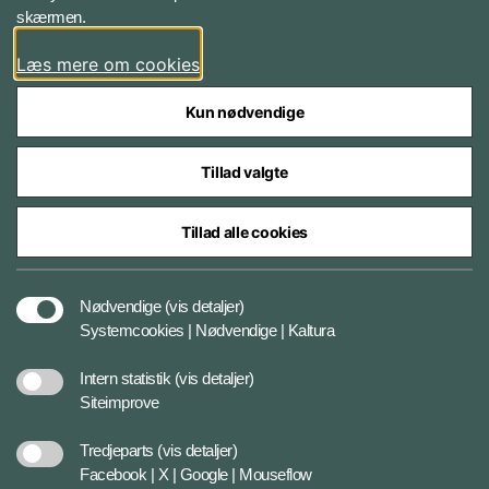
skærmen.
X
Læs mere om cookies
Kun nødvendige
Tillad valgte
Styrelser og myndigheder under Forsvarsministeriet
Tillad alle cookies
Databeskyttelse
Nødvendige
(vis detaljer)
Systemcookies | Nødvendige | Kaltura
Cookiepolitik
Intern statistik
(vis detaljer)
Siteimprove
Tilgængelighedserklæring
Tredjeparts
(vis detaljer)
Facebook | X | Google | Mouseflow