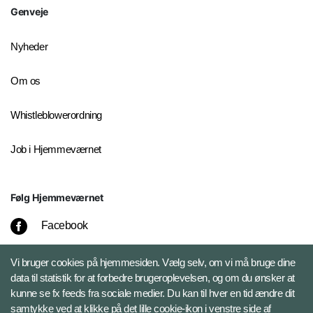
Genveje
Nyheder
Om os
Whistleblowerordning
Job i Hjemmeværnet
Følg Hjemmeværnet
Facebook
Instagram
Vi bruger cookies på hjemmesiden. Vælg selv, om vi må bruge dine
data til statistik for at forbedre brugeroplevelsen, og om du ønsker at
kunne se fx feeds fra sociale medier. Du kan til hver en tid ændre dit
LinkedIn
samtykke ved at klikke på det lille cookie-ikon i venstre side af