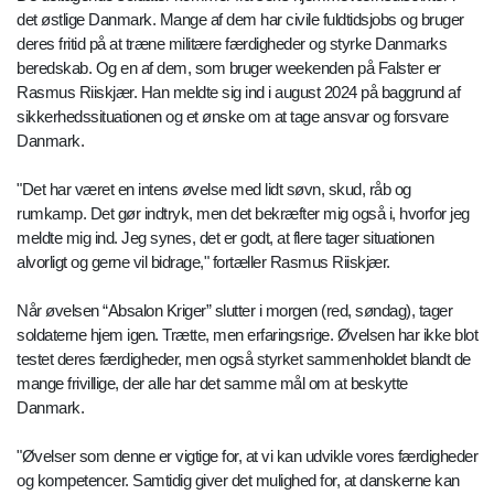
det østlige Danmark. Mange af dem har civile fuldtidsjobs og bruger
deres fritid på at træne militære færdigheder og styrke Danmarks
beredskab. Og en af dem, som bruger weekenden på Falster er
Rasmus Riiskjær. Han meldte sig ind i august 2024 på baggrund af
sikkerhedssituationen og et ønske om at tage ansvar og forsvare
Danmark.
"Det har været en intens øvelse med lidt søvn, skud, råb og
rumkamp. Det gør indtryk, men det bekræfter mig også i, hvorfor jeg
meldte mig ind. Jeg synes, det er godt, at flere tager situationen
alvorligt og gerne vil bidrage," fortæller Rasmus Riiskjær.
Når øvelsen “Absalon Kriger” slutter i morgen (red, søndag), tager
soldaterne hjem igen. Trætte, men erfaringsrige. Øvelsen har ikke blot
testet deres færdigheder, men også styrket sammenholdet blandt de
mange frivillige, der alle har det samme mål om at beskytte
Danmark.
"Øvelser som denne er vigtige for, at vi kan udvikle vores færdigheder
og kompetencer. Samtidig giver det mulighed for, at danskerne kan