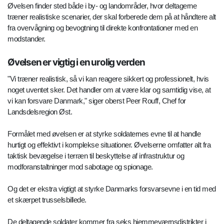
Øvelsen finder sted både i by- og landområder, hvor deltagerne
træner realistiske scenarier, der skal forberede dem på at håndtere alt
fra overvågning og bevogtning til direkte konfrontationer med en
modstander.
Øvelsen er vigtig i en urolig verden
"Vi træner realistisk, så vi kan reagere sikkert og professionelt, hvis
noget uventet sker. Det handler om at være klar og samtidig vise, at
vi kan forsvare Danmark," siger oberst Peer Rouff, Chef for
Landsdelsregion Øst.
Formålet med øvelsen er at styrke soldaternes evne til at handle
hurtigt og effektivt i komplekse situationer. Øvelserne omfatter alt fra
taktisk bevægelse i terræn til beskyttelse af infrastruktur og
modforanstaltninger mod sabotage og spionage.
Og det er ekstra vigtigt at styrke Danmarks forsvarsevne i en tid med
et skærpet trusselsbillede.
De deltagende soldater kommer fra seks hjemmeværnsdistrikter i