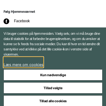
Følg Hjemmeværnet
Facebook
Instagram
Vi bruger cookies på hjemmesiden. Vælg selv, om vi må bruge dine
data til statistik for at forbedre brugeroplevelsen, og om du ønsker at
kunne se fx feeds fra sociale medier. Du kan til hver en tid ændre dit
LinkedIn
samtykke ved at klikke på det lille cookie-ikon i venstre side af
skærmen.
X
Læs mere om cookies
Kun nødvendige
Tillad valgte
Styrelser og myndigheder under Forsvarsministeriet
Tillad alle cookies