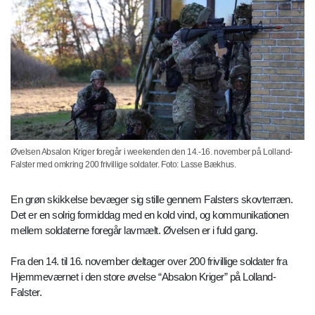
Øvelsen Absalon Kriger foregår i weekenden den 14.-16. november på Lolland-
Falster med omkring 200 frivillige soldater. Foto: Lasse Bækhus.
En grøn skikkelse bevæger sig stille gennem Falsters skovterræn.
Det er en solrig formiddag med en kold vind, og kommunikationen
mellem soldaterne foregår lavmælt. Øvelsen er i fuld gang.
Fra den 14. til 16. november deltager over 200 frivillige soldater fra
Hjemmeværnet i den store øvelse “Absalon Kriger” på Lolland-
Falster.