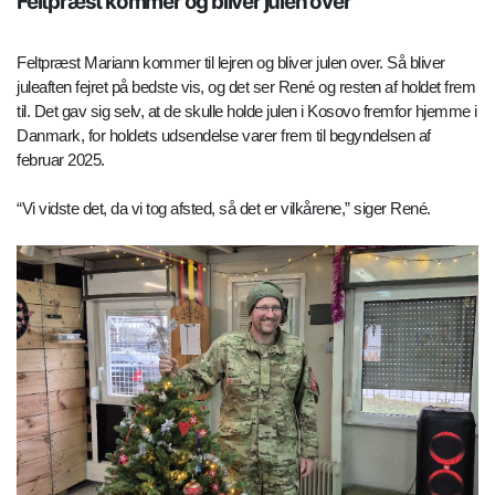
Feltpræst kommer og bliver julen over
Feltpræst Mariann kommer til lejren og bliver julen over. Så bliver
juleaften fejret på bedste vis, og det ser René og resten af holdet frem
til. Det gav sig selv, at de skulle holde julen i Kosovo fremfor hjemme i
Danmark, for holdets udsendelse varer frem til begyndelsen af
februar 2025.
“Vi vidste det, da vi tog afsted, så det er vilkårene,” siger René.