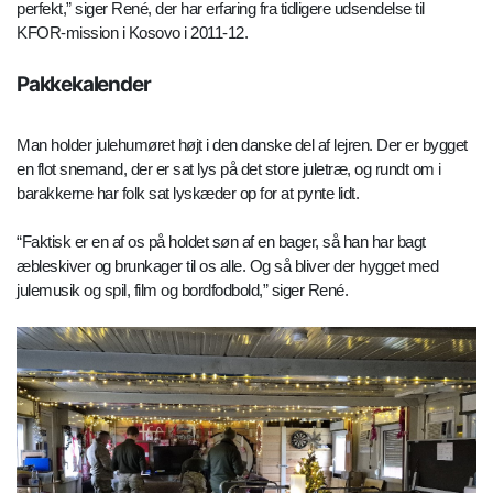
perfekt,” siger René, der har erfaring fra tidligere udsendelse til
KFOR-mission i Kosovo i 2011-12.
Pakkekalender
Man holder julehumøret højt i den danske del af lejren. Der er bygget
en flot snemand, der er sat lys på det store juletræ, og rundt om i
barakkerne har folk sat lyskæder op for at pynte lidt.
“Faktisk er en af os på holdet søn af en bager, så han har bagt
æbleskiver og brunkager til os alle. Og så bliver der hygget med
julemusik og spil, film og bordfodbold,” siger René.