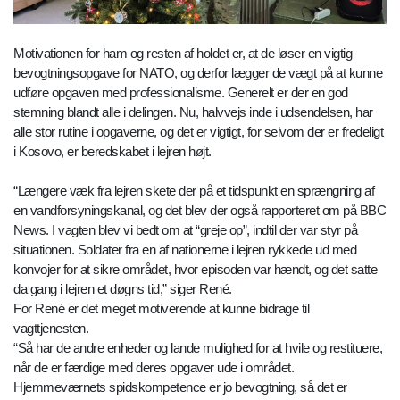
Motivationen for ham og resten af holdet er, at de løser en vigtig
bevogtningsopgave for NATO, og derfor lægger de vægt på at kunne
udføre opgaven med professionalisme. Generelt er der en god
stemning blandt alle i delingen. Nu, halvvejs inde i udsendelsen, har
alle stor rutine i opgaverne, og det er vigtigt, for selvom der er fredeligt
i Kosovo, er beredskabet i lejren højt.
“Længere væk fra lejren skete der på et tidspunkt en sprængning af
en vandforsyningskanal, og det blev der også rapporteret om på BBC
News. I vagten blev vi bedt om at “greje op”, indtil der var styr på
situationen. Soldater fra en af nationerne i lejren rykkede ud med
konvojer for at sikre området, hvor episoden var hændt, og det satte
da gang i lejren et døgns tid,” siger René.
For René er det meget motiverende at kunne bidrage til
vagttjenesten.
“Så har de andre enheder og lande mulighed for at hvile og restituere,
når de er færdige med deres opgaver ude i området.
Hjemmeværnets spidskompetence er jo bevogtning, så det er