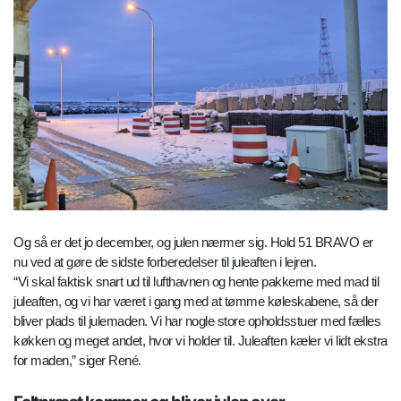
Og så er det jo december, og julen nærmer sig. Hold 51 BRAVO er
nu ved at gøre de sidste forberedelser til juleaften i lejren.
“Vi skal faktisk snart ud til lufthavnen og hente pakkerne med mad til
juleaften, og vi har været i gang med at tømme køleskabene, så der
bliver plads til julemaden. Vi har nogle store opholdsstuer med fælles
køkken og meget andet, hvor vi holder til. Juleaften kæler vi lidt ekstra
for maden,” siger René.