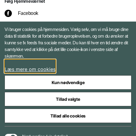
Følg Hjemmeværnet
Facebook
Instagram
Vi bruger cookies på hjemmesiden. Vælg selv, om vi må bruge dine
data til statistik for at forbedre brugeroplevelsen, og om du ønsker at
kunne se fx feeds fra sociale medier. Du kan til hver en tid ændre dit
LinkedIn
samtykke ved at klikke på det lille cookie-ikon i venstre side af
skærmen.
X
Læs mere om cookies
Kun nødvendige
Tillad valgte
Styrelser og myndigheder under Forsvarsministeriet
Tillad alle cookies
Databeskyttelse