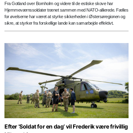
Fra Gotland over Bornholm og videre til de estiske skove har
Hjemmeværnssoldater trænet sammen med NATO-allierede. Fælles
for øvelserne har været at styrke sikkerheden i Østersøregionen og
sikre, at styrker fra forskellige lande kan samarbejde effektivt.
Efter ’Soldat for en dag’ vil Frederik være frivillig