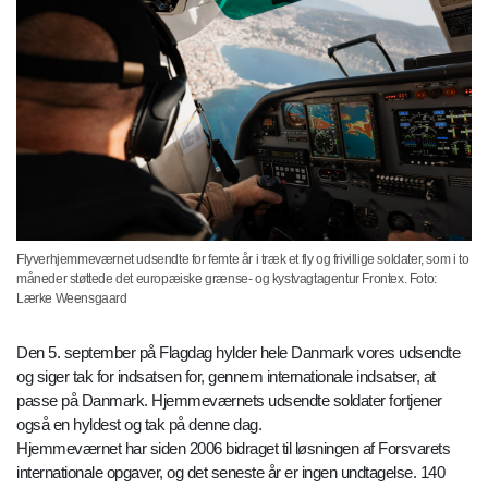
Flyverhjemmeværnet udsendte for femte år i træk et fly og frivillige soldater, som i to
måneder støttede det europæiske grænse- og kystvagtagentur Frontex. Foto:
Lærke Weensgaard
Den 5. september på Flagdag hylder hele Danmark vores udsendte
og siger tak for indsatsen for, gennem internationale indsatser, at
passe på Danmark. Hjemmeværnets udsendte soldater fortjener
også en hyldest og tak på denne dag.
Hjemmeværnet har siden 2006 bidraget til løsningen af Forsvarets
internationale opgaver, og det seneste år er ingen undtagelse. 140