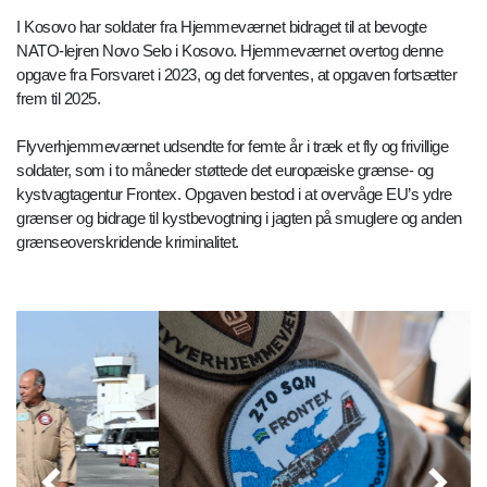
I Kosovo har soldater fra Hjemmeværnet bidraget til at bevogte
NATO-lejren Novo Selo i Kosovo. Hjemmeværnet overtog denne
opgave fra Forsvaret i 2023, og det forventes, at opgaven fortsætter
frem til 2025.
Flyverhjemmeværnet udsendte for femte år i træk et fly og frivillige
soldater, som i to måneder støttede det europæiske grænse- og
kystvagtagentur Frontex. Opgaven bestod i at overvåge EU’s ydre
grænser og bidrage til kystbevogtning i jagten på smuglere og anden
grænseoverskridende kriminalitet.