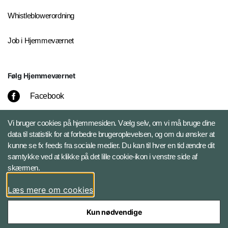
Whistleblowerordning
Job i Hjemmeværnet
Følg Hjemmeværnet
Facebook
Instagram
Vi bruger cookies på hjemmesiden. Vælg selv, om vi må bruge dine
data til statistik for at forbedre brugeroplevelsen, og om du ønsker at
kunne se fx feeds fra sociale medier. Du kan til hver en tid ændre dit
LinkedIn
samtykke ved at klikke på det lille cookie-ikon i venstre side af
skærmen.
X
Læs mere om cookies
Kun nødvendige