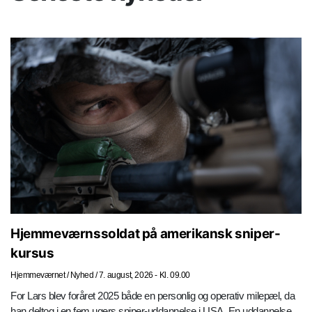
Hjemmeværnssoldat på amerikansk sniper-
kursus
Hjemmeværnet
/
Nyhed
/
7. august, 2026 - Kl. 09.00
For Lars blev foråret 2025 både en personlig og operativ milepæl, da
han deltog i en fem ugers sniper-uddannelse i USA. En uddannelse,