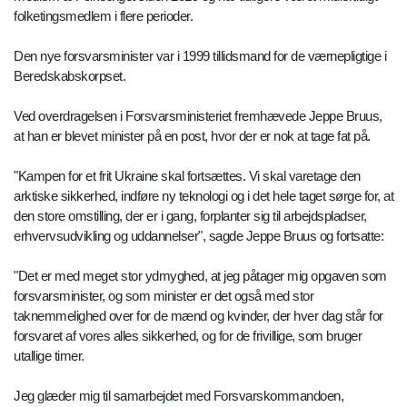
folketingsmedlem i flere perioder.
Den nye forsvarsminister var i 1999 tillidsmand for de værnepligtige i
Beredskabskorpset.
Ved overdragelsen i Forsvarsministeriet fremhævede Jeppe Bruus,
at han er blevet minister på en post, hvor der er nok at tage fat på.
"Kampen for et frit Ukraine skal fortsættes. Vi skal varetage den
arktiske sikkerhed, indføre ny teknologi og i det hele taget sørge for, at
den store omstilling, der er i gang, forplanter sig til arbejdspladser,
erhvervsudvikling og uddannelser", sagde Jeppe Bruus og fortsatte:
"Det er med meget stor ydmyghed, at jeg påtager mig opgaven som
forsvarsminister, og som minister er det også med stor
taknemmelighed over for de mænd og kvinder, der hver dag står for
forsvaret af vores alles sikkerhed, og for de frivillige, som bruger
utallige timer.
Jeg glæder mig til samarbejdet med Forsvarskommandoen,