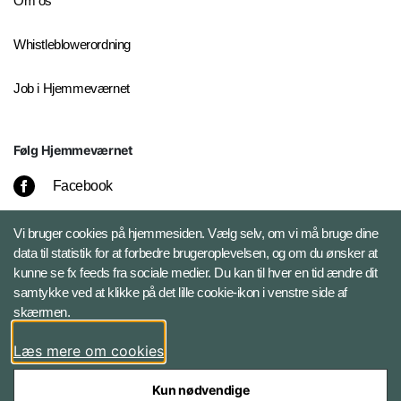
Om os
Whistleblowerordning
Job i Hjemmeværnet
Følg Hjemmeværnet
Facebook
Instagram
Vi bruger cookies på hjemmesiden. Vælg selv, om vi må bruge dine
data til statistik for at forbedre brugeroplevelsen, og om du ønsker at
kunne se fx feeds fra sociale medier. Du kan til hver en tid ændre dit
LinkedIn
samtykke ved at klikke på det lille cookie-ikon i venstre side af
skærmen.
X
Læs mere om cookies
Kun nødvendige