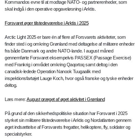
Kommandos evne til at modtage NATO- og partnerenheder, som
skal indgå i den operative opgaveløsning i Arktis.
Forsvaret øger tilstedeværelse i Arktis i 2025
Arctic Light 2025 er bare én af flere af Forsvarets aktiviteter, som
finder sted i og omkring Grønland med deltagelse af militære enheder
fra både Danmark og andre NATO-lande. I august måned
gennemførte Forsvaret eksempelvis PASSEX (Passage Exercise)
med Frankrig i området omkring Qaqortoq samt deltog i den
canadisk-ledede Operation Nanook Tuugaalik med
inspektionsfartøjet Lauge Koch, hvor også franske og tyske enheder
deltog.
Læs mere:
August præget af øget aktivitet i Grønland
På grund af den sikkerhedspolitiske situation har Forsvaret i 2025
styrket sin militære tilstedeværelse i Arktis og Nordatlanten gennem
øget indsættelse af Forsvarets fregatter, helikoptere, fly, soldater og
specialstyrker.