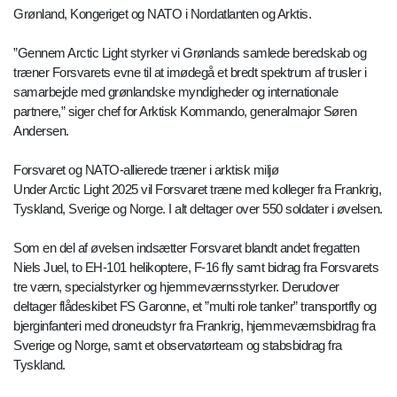
Grønland, Kongeriget og NATO i Nordatlanten og Arktis.
”Gennem Arctic Light styrker vi Grønlands samlede beredskab og
træner Forsvarets evne til at imødegå et bredt spektrum af trusler i
samarbejde med grønlandske myndigheder og internationale
partnere,” siger chef for Arktisk Kommando, generalmajor Søren
Andersen.
Forsvaret og NATO-allierede træner i arktisk miljø
Under Arctic Light 2025 vil Forsvaret træne med kolleger fra Frankrig,
Tyskland, Sverige og Norge. I alt deltager over 550 soldater i øvelsen.
Som en del af øvelsen indsætter Forsvaret blandt andet fregatten
Niels Juel, to EH-101 helikoptere, F-16 fly samt bidrag fra Forsvarets
tre værn, specialstyrker og hjemmeværnsstyrker. Derudover
deltager flådeskibet FS Garonne, et ”multi role tanker” transportfly og
bjerginfanteri med droneudstyr fra Frankrig, hjemmeværnsbidrag fra
Sverige og Norge, samt et observatørteam og stabsbidrag fra
Tyskland.