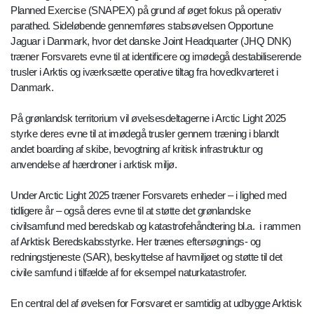
Planned Exercise (SNAPEX) på grund af øget fokus på operativ
parathed. Sideløbende gennemføres stabsøvelsen Opportune
Jaguar i Danmark, hvor det danske Joint Headquarter (JHQ DNK)
træner Forsvarets evne til at identificere og imødegå destabiliserende
trusler i Arktis og iværksætte operative tiltag fra hovedkvarteret i
Danmark.
På grønlandsk territorium vil øvelsesdeltagerne i Arctic Light 2025
styrke deres evne til at imødegå trusler gennem træning i blandt
andet boarding af skibe, bevogtning af kritisk infrastruktur og
anvendelse af hærdroner i arktisk miljø.
Under Arctic Light 2025 træner Forsvarets enheder – i lighed med
tidligere år – også deres evne til at støtte det grønlandske
civilsamfund med beredskab og katastrofehåndtering bl.a. i rammen
af Arktisk Beredskabsstyrke. Her trænes eftersøgnings- og
redningstjeneste (SAR), beskyttelse af havmiljøet og støtte til det
civile samfund i tilfælde af for eksempel naturkatastrofer.
En central del af øvelsen for Forsvaret er samtidig at udbygge Arktisk