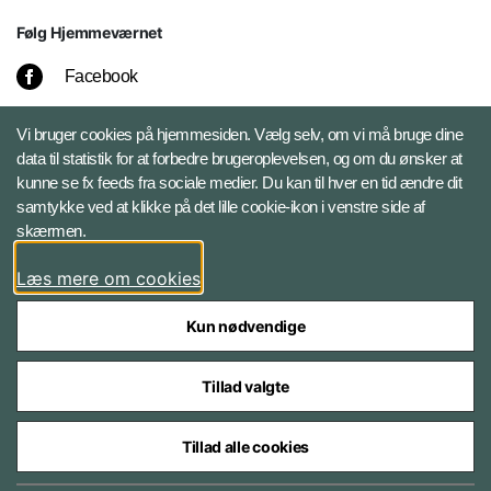
Følg Hjemmeværnet
Facebook
Instagram
Vi bruger cookies på hjemmesiden. Vælg selv, om vi må bruge dine
data til statistik for at forbedre brugeroplevelsen, og om du ønsker at
kunne se fx feeds fra sociale medier. Du kan til hver en tid ændre dit
LinkedIn
samtykke ved at klikke på det lille cookie-ikon i venstre side af
skærmen.
X
Læs mere om cookies
Kun nødvendige
Tillad valgte
Styrelser og myndigheder under Forsvarsministeriet
Tillad alle cookies