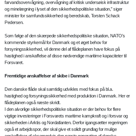
farvandsovervågning, overvågning af kritisk undersøisk infrastruktur
og minelægning i lyset af den sikkerhedspolitiske situation,” siger
minister for samfundssikkerhed og beredskab, Torsten Schack
Pedersen.
Som følge af den skærpede sikkerhedspolitiske situation, NATO’s
kommende styrkemål for Danmark og et øget behov for
forsyningssikkerhed, vil denne del af flådeplanen have fokus på
hastighed i anskaffelse af disse nødvendige maritime kapaciteter til
Forsvaret.
Fremtidige anskaffelser af skibe i Danmark
Den danske flåde skal samtidig udvikles med fokus på bl.a.
hastighed og forsyningssikkerhed med produktion i Danmark. Her er
flådeplanen også næste skridt.
I den alvorlige sikkerhedspolitiske situation er der behov for flere
vigtige investeringer i Forsvarets maritime kampkraft og i forsvar og
sikkerheden i Arktis og Nordatlanten. Derfor igangsætter regeringen
også et arbejdsspor, der skal give et solidt grundlag for mulige
anskaffelser af eksempelvis den næste generation af danske