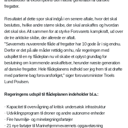
fregatter.
Resultatet af dette spor skal indgå i en senere aftale, hvor det skal
besluttes, hvilke andre større skibe, der skal anskaffes og hvordan
det skal ske. Alt sammen for at styrke Forsvarets kampkraft, ud over
de tre arktiske skibe, der allerede er aftalt.
”Søværnets nuværende flåde af fregatter har 10 gode år i sig endnu.
Derfor er det på alle måder rettidig omhu, når regeringen med
udspillet til en ny flådeplan nu vil skabe et oplyst grundlag for
beslutning om kommende anskaffelser, herunder næste generation
af danske fregatter. Hele flådeplanens indhold ser jeg frem til at drøfte
med partierne bag forsvarsforliget,” siger forsvarsminister Troels
Lund Poulsen.
Regeringens udspil til flådeplanen indeholder bl.a.:
· Kapacitet til overvågning af kritisk undersøisk infrastruktur
· Udviklingsprogram til droner og andre autonome enheder
· Fire havmiljø- og minelægningsfartøjer
· 21 nye fartøjer til Marinehjemmeværnets opgaveløsning