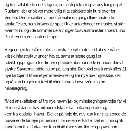
og trusselsbillede end tidligere, en hastig teknologisk udvikling og et
Rusland, der er blevet mere villig til at eskalere sin kurs over for
Vesten. Derfor sætter vi med flådeplanen gang i flere hastende
anskaffelser, som imødegår specifikke udfordringer og trusler, vi står
over for nu og i de kommende år,” siger forsvarsminister Troels Lund
Poulsen om det hastende spor.
Regeringen foreslår straks at anskaffe nyt materiel til at overvåge
kritisk infrastruktur under havet, samt at sætte gang i et
udviklingsprogram for droner og andre ubemandede enheder der vil
styrke Søværnet både nu og på lang sigt. Der skal også anskaffes 21
nye fartøjer til Marinehjemmeværnet og fire nye havmiljøskibe, der
også kan bruges militært til både farvandsovervågning og
minelægning.
”Med anskaffelsen af fire nye havmiljø- og minelægningsfartøjer får vi
et robust dansk havmiljøberedskab til at bekæmpe olie- og
kemikalieudslip i havet. Det er på høje tid, at vi gør klar til at sende de
nuværende fartøjer på pension, for de er nedslidte. Det er i min optik
sund fornuft, at fartøjerne kan bistå med sømilitære opgaver som