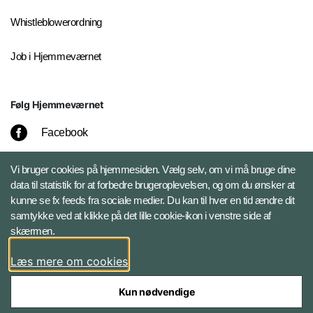
Whistleblowerordning
Job i Hjemmeværnet
Følg Hjemmeværnet
Facebook
Instagram
Vi bruger cookies på hjemmesiden. Vælg selv, om vi må bruge dine
data til statistik for at forbedre brugeroplevelsen, og om du ønsker at
kunne se fx feeds fra sociale medier. Du kan til hver en tid ændre dit
LinkedIn
samtykke ved at klikke på det lille cookie-ikon i venstre side af
skærmen.
X
Læs mere om cookies
Kun nødvendige