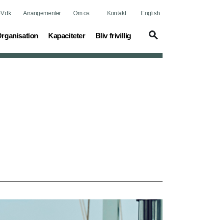
V.dk
Arrangementer
Om os
Kontakt
English
current)
(current)
rganisation
Kapaciteter
Bliv frivillig