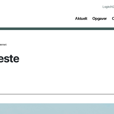
Login/HJ
(current)
(current)
(
Aktuelt
Opgaver
O
ærnet
este