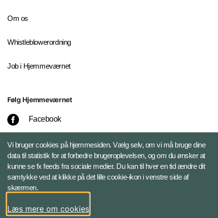
Om os
Whistleblowerordning
Job i Hjemmeværnet
Følg Hjemmeværnet
Facebook
Instagram
Vi bruger cookies på hjemmesiden. Vælg selv, om vi må bruge dine
data til statistik for at forbedre brugeroplevelsen, og om du ønsker at
kunne se fx feeds fra sociale medier. Du kan til hver en tid ændre dit
LinkedIn
samtykke ved at klikke på det lille cookie-ikon i venstre side af
skærmen.
X
Læs mere om cookies