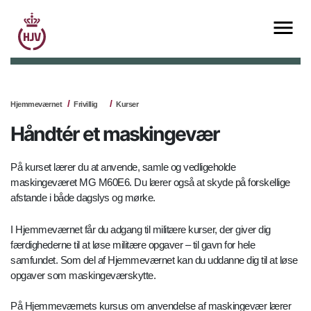
Hjemmeværnet
Frivillig
Kurser
Håndtér et maskingevær
På kurset lærer du at anvende, samle og vedligeholde
maskingeværet MG M60E6. Du lærer også at skyde på forskellige
afstande i både dagslys og mørke.
I Hjemmeværnet får du adgang til militære kurser, der giver dig
færdighederne til at løse militære opgaver – til gavn for hele
samfundet. Som del af Hjemmeværnet kan du uddanne dig til at løse
opgaver som maskingeværskytte.
På Hjemmeværnets kursus om anvendelse af maskingevær lærer