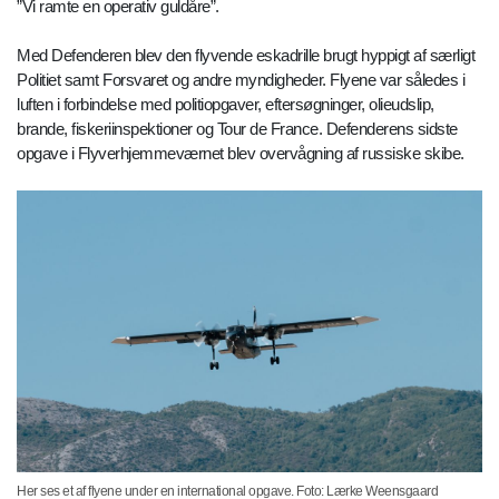
”Vi ramte en operativ guldåre”.
Med Defenderen blev den flyvende eskadrille brugt hyppigt af særligt
Politiet samt Forsvaret og andre myndigheder. Flyene var således i
luften i forbindelse med politiopgaver, eftersøgninger, olieudslip,
brande, fiskeriinspektioner og Tour de France. Defenderens sidste
opgave i Flyverhjemmeværnet blev overvågning af russiske skibe.
Her ses et af flyene under en international opgave. Foto: Lærke Weensgaard