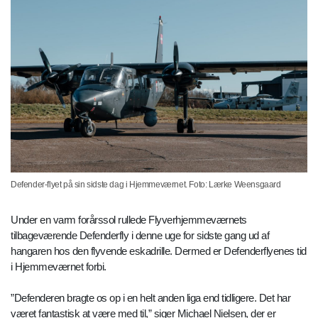
Defender-flyet på sin sidste dag i Hjemmeværnet. Foto: Lærke Weensgaard
Under en varm forårssol rullede Flyverhjemmeværnets
tilbageværende Defenderfly i denne uge for sidste gang ud af
hangaren hos den flyvende eskadrille. Dermed er Defenderflyenes tid
i Hjemmeværnet forbi.
”Defenderen bragte os op i en helt anden liga end tidligere. Det har
været fantastisk at være med til,” siger Michael Nielsen, der er