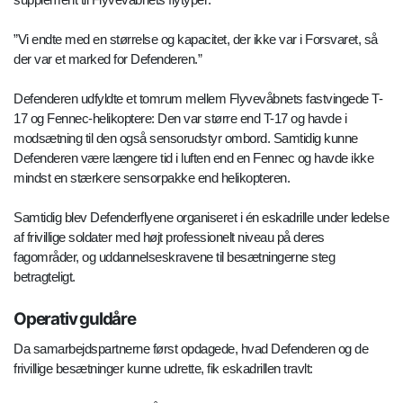
”Vi endte med en størrelse og kapacitet, der ikke var i Forsvaret, så
der var et marked for Defenderen.”
Defenderen udfyldte et tomrum mellem Flyvevåbnets fastvingede T-
17 og Fennec-helikoptere: Den var større end T-17 og havde i
modsætning til den også sensorudstyr ombord. Samtidig kunne
Defenderen være længere tid i luften end en Fennec og havde ikke
mindst en stærkere sensorpakke end helikopteren.
Samtidig blev Defenderflyene organiseret i én eskadrille under ledelse
af frivillige soldater med højt professionelt niveau på deres
fagområder, og uddannelseskravene til besætningerne steg
betragteligt.
Operativ guldåre
Da samarbejdspartnerne først opdagede, hvad Defenderen og de
frivillige besætninger kunne udrette, fik eskadrillen travlt: