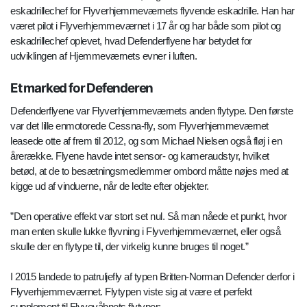
eskadrillechef for Flyverhjemmeværnets flyvende eskadrille. Han har
været pilot i Flyverhjemmeværnet i 17 år og har både som pilot og
eskadrillechef oplevet, hvad Defenderflyene har betydet for
udviklingen af Hjemmeværnets evner i luften.
Et marked for Defenderen
Defenderflyene var Flyverhjemmeværnets anden flytype. Den første
var det lille enmotorede Cessna-fly, som Flyverhjemmeværnet
leasede otte af frem til 2012, og som Michael Nielsen også fløj i en
årerække. Flyene havde intet sensor- og kameraudstyr, hvilket
betød, at de to besætningsmedlemmer ombord måtte nøjes med at
kigge ud af vinduerne, når de ledte efter objekter.
”Den operative effekt var stort set nul. Så man nåede et punkt, hvor
man enten skulle lukke flyvning i Flyverhjemmeværnet, eller også
skulle der en flytype til, der virkelig kunne bruges til noget.”
I 2015 landede to patruljefly af typen Britten-Norman Defender derfor i
Flyverhjemmeværnet. Flytypen viste sig at være et perfekt
supplement til Flyvevåbnets flytyper: