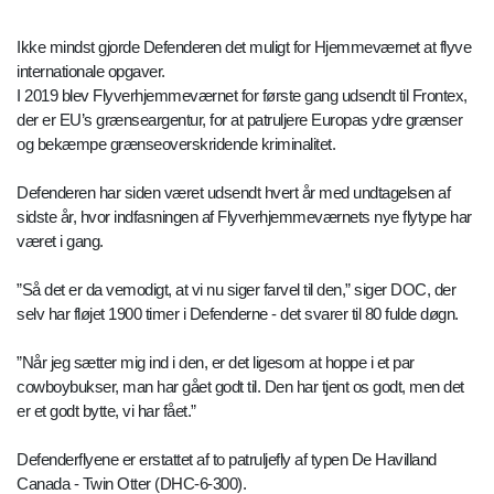
Ikke mindst gjorde Defenderen det muligt for Hjemmeværnet at flyve
internationale opgaver.
I 2019 blev Flyverhjemmeværnet for første gang udsendt til Frontex,
der er EU’s grænseargentur, for at patruljere Europas ydre grænser
og bekæmpe grænseoverskridende kriminalitet.
Defenderen har siden været udsendt hvert år med undtagelsen af
sidste år, hvor indfasningen af Flyverhjemmeværnets nye flytype har
været i gang.
”Så det er da vemodigt, at vi nu siger farvel til den,” siger DOC, der
selv har fløjet 1900 timer i Defenderne - det svarer til 80 fulde døgn.
”Når jeg sætter mig ind i den, er det ligesom at hoppe i et par
cowboybukser, man har gået godt til. Den har tjent os godt, men det
er et godt bytte, vi har fået.”
Defenderflyene er erstattet af to patruljefly af typen De Havilland
Canada - Twin Otter (DHC-6-300).