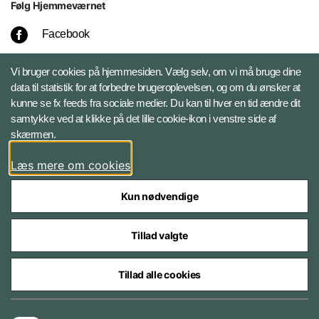
Følg Hjemmeværnet
Facebook
Instagram
Vi bruger cookies på hjemmesiden. Vælg selv, om vi må bruge dine
data til statistik for at forbedre brugeroplevelsen, og om du ønsker at
kunne se fx feeds fra sociale medier. Du kan til hver en tid ændre dit
LinkedIn
samtykke ved at klikke på det lille cookie-ikon i venstre side af
skærmen.
X
Læs mere om cookies
Kun nødvendige
Tillad valgte
Styrelser og myndigheder under Forsvarsministeriet
Tillad alle cookies
Databeskyttelse